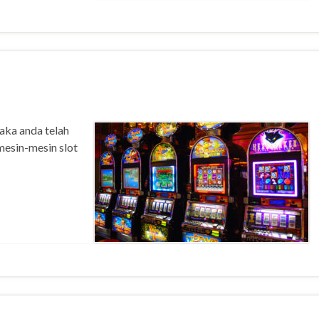
aka anda telah
mesin-mesin slot