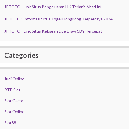
JPTOTO | Link Situs Pengeluaran HK Terlaris Abad Ini
JPTOTO : Informasi Situs Togel Hongkong Terpercaya 2024
JPTOTO - Link Situs Keluaran Live Draw SDY Tercepat
Categories
Judi Online
RTP Slot
Slot Gacor
Slot Online
Slot88