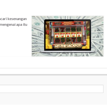
encari kesenangan
 mengenai apa itu