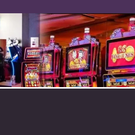
Poppymountainbluegrass
Link Alternatif Judi Slot Gacor Indonesia 20