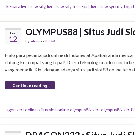
keluara live draw sdy
,
live draw sdy tercepat
,
live draw sydney
,
togel
OLYMPUS88 | Situs Judi Slo
FEB
12
By
admin
in
Slot88
Halo para pecinta judi online di Indonesia! Apakah anda mencar
datang ke tempat yang tepat! Di era teknologi modern ini, tidak
yang menarik. Kini, dengan adanya situs judi slot88 online terbai
Continue reading
agen slot online
,
situs slot online olympus88
,
slot olympus88
,
slot8