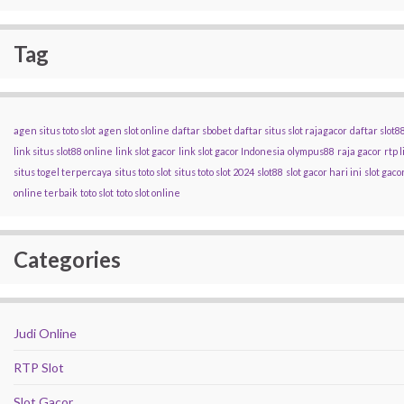
Tag
agen situs toto slot
agen slot online
daftar sbobet
daftar situs slot rajagacor
daftar slot
link situs slot88 online
link slot gacor
link slot gacor Indonesia
olympus88
raja gacor
rtp 
situs togel terpercaya
situs toto slot
situs toto slot 2024
slot88
slot gacor hari ini
slot gaco
online terbaik
toto slot
toto slot online
Categories
Judi Online
RTP Slot
Slot Gacor