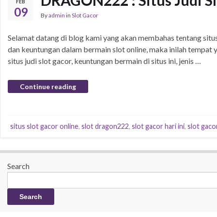
DRAGON222 : Situs Judi Slo
FEB
09
By
admin
in
Slot Gacor
Selamat datang di blog kami yang akan membahas tentang situs 
dan keuntungan dalam bermain slot online, maka inilah tempat y
situs judi slot gacor, keuntungan bermain di situs ini, jenis …
Continue reading
situs slot gacor online
,
slot dragon222
,
slot gacor hari ini
,
slot gaco
Search
Search