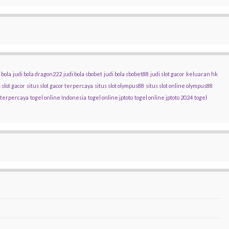
 bola
judi bola dragon222
judi bola sbobet
judi bola sbobet88
judi slot gacor
keluaran hk
 slot gacor
situs slot gacor terpercaya
situs slot olympus88
situs slot online olympus88
 terpercaya
togel online Indonesia
togel online jptoto
togel online jptoto 2024
togel