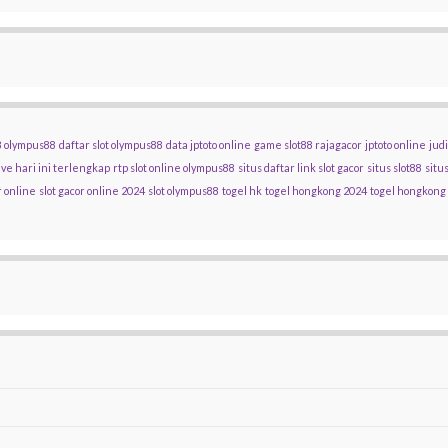
88 olympus88
daftar slot olympus88
data jptoto online
game slot88 rajagacor
jptoto online
judi
live hari ini terlengkap
rtp slot online olympus88
situs daftar link slot gacor
situs slot88
situs
r online
slot gacor online 2024
slot olympus88
togel hk
togel hongkong 2024
togel hongkong