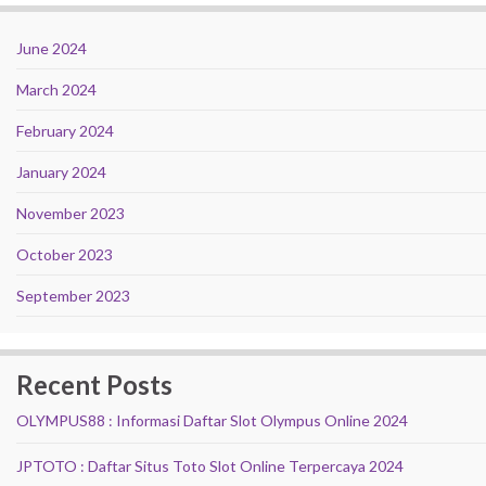
June 2024
March 2024
February 2024
January 2024
November 2023
October 2023
September 2023
Recent Posts
OLYMPUS88 : Informasi Daftar Slot Olympus Online 2024
JPTOTO : Daftar Situs Toto Slot Online Terpercaya 2024