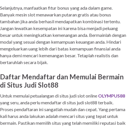
Selanjutnya, manfaatkan fitur bonus yang ada dalam game.
Banyak mesin slot menawarkan putaran gratis atau bonus
tambahan jika anda berhasil mendapatkan kombinasi tertentu.
Jangan lewatkan kesempatan ini karena bisa menjadi peluang
besar untuk meningkatkan kemenangan anda. Bermainlah dengan
modal yang sesuai dengan kemampuan keuangan anda. Hindari
mengeluarkan uang lebih dari batas kemampuan finansial anda
hanya demi mencari kemenangan besar. Tetaplah realistis dan
bertaruhlah secara bijak.
Daftar Mendaftar dan Memulai Bermain
di Situs Judi Slot88
Untuk memulai petualangan di situs judi slot online
OLYMPUS88
yang seru, anda perlu mendaftar di situs judi slot88 terbaik.
Proses pendaftaran ini sangatlah mudah dan cepat. Yang pertama
kali harus anda lakukan adalah mencari situs yang tepat untuk
bermain. Pastikan memilih situs yang telah memiliki reputasi baik