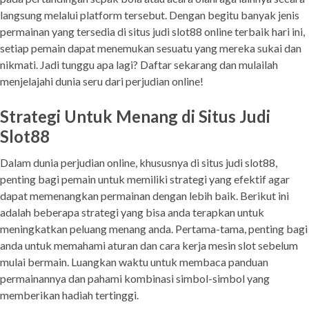
langsung melalui platform tersebut. Dengan begitu banyak jenis
permainan yang tersedia di situs judi slot88 online terbaik hari ini,
setiap pemain dapat menemukan sesuatu yang mereka sukai dan
nikmati. Jadi tunggu apa lagi? Daftar sekarang dan mulailah
menjelajahi dunia seru dari perjudian online!
Strategi Untuk Menang di Situs Judi
Slot88
Dalam dunia perjudian online, khususnya di situs judi slot88,
penting bagi pemain untuk memiliki strategi yang efektif agar
dapat memenangkan permainan dengan lebih baik. Berikut ini
adalah beberapa strategi yang bisa anda terapkan untuk
meningkatkan peluang menang anda. Pertama-tama, penting bagi
anda untuk memahami aturan dan cara kerja mesin slot sebelum
mulai bermain. Luangkan waktu untuk membaca panduan
permainannya dan pahami kombinasi simbol-simbol yang
memberikan hadiah tertinggi.