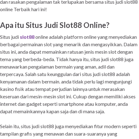
dan rasakan pengalaman tak terlupakan bersama situs judi slot88
online Terbaik hari ini!
Apa itu Situs Judi Slot88 Online?
Situs judi
slot88
online adalah platform online yang menyediakan
berbagai permainan slot yang menarik dan mengasyikkan. Dalam
situs ini, anda dapat memainkan ratusan jenis mesin slot dengan
tema yang berbeda-beda. Tidak hanya itu, situs judi slot88 juga
menawarkan pengalaman bermain yang aman, adil dan
terpercaya. Salah satu keunggulan dari situs judi slot88 adalah
kenyamanan dalam bermain. anda tidak perlu lagi mengunjungi
kasino fisik atau tempat perjudian lainnya untuk merasakan
keseruan dari mesin-mesin slot ini. Cukup dengan memiliki akses
internet dan gadget seperti smartphone atau komputer, anda
dapat memainkannya kapan saja dan di mana saja.
Selain itu, situs judi slot88 juga menyediakan fitur modern seperti
tampilan grafis yang menawan dan suara-suaranya yang