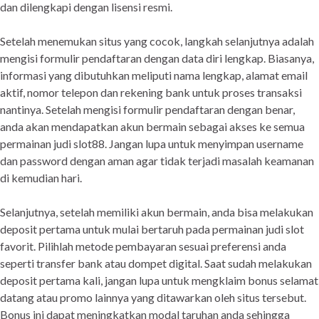
dan dilengkapi dengan lisensi resmi.
Setelah menemukan situs yang cocok, langkah selanjutnya adalah
mengisi formulir pendaftaran dengan data diri lengkap. Biasanya,
informasi yang dibutuhkan meliputi nama lengkap, alamat email
aktif, nomor telepon dan rekening bank untuk proses transaksi
nantinya. Setelah mengisi formulir pendaftaran dengan benar,
anda akan mendapatkan akun bermain sebagai akses ke semua
permainan judi slot88. Jangan lupa untuk menyimpan username
dan password dengan aman agar tidak terjadi masalah keamanan
di kemudian hari.
Selanjutnya, setelah memiliki akun bermain, anda bisa melakukan
deposit pertama untuk mulai bertaruh pada permainan judi slot
favorit. Pilihlah metode pembayaran sesuai preferensi anda
seperti transfer bank atau dompet digital. Saat sudah melakukan
deposit pertama kali, jangan lupa untuk mengklaim bonus selamat
datang atau promo lainnya yang ditawarkan oleh situs tersebut.
Bonus ini dapat meningkatkan modal taruhan anda sehingga