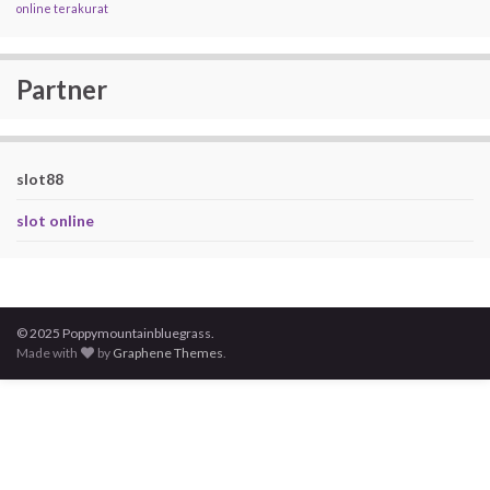
online terakurat
Partner
slot88
slot online
© 2025 Poppymountainbluegrass.
Made with
by
Graphene Themes
.