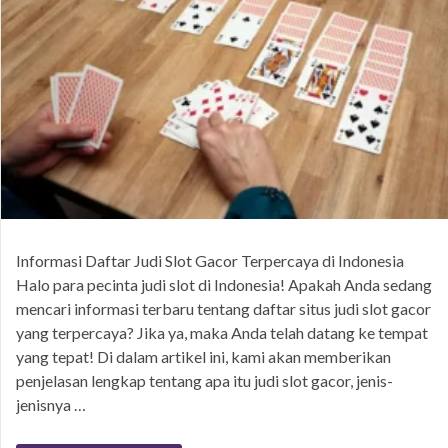
Informasi Daftar Judi Slot Gacor Terpercaya di Indonesia
Halo para pecinta judi slot di Indonesia! Apakah Anda sedang
mencari informasi terbaru tentang daftar situs judi slot gacor
yang terpercaya? Jika ya, maka Anda telah datang ke tempat
yang tepat! Di dalam artikel ini, kami akan memberikan
penjelasan lengkap tentang apa itu judi slot gacor, jenis-
jenisnya …