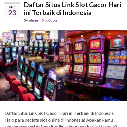
Daftar Situs Link Slot Gacor Hari
SEP
23
ini Terbaik di Indonesia
By
admin
in
Slot Gacor
Daftar Situs Link Slot Gacor Hari ini Terbaik di Indonesia
Halo para pecinta slot online di Indonesia! Apakah kamu
sedang mencari daftar situs link slot gacor hari ini terbaik?