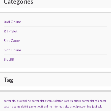
Categories
Judi Online
RTP Slot
Slot Gacor
Slot Online
Slot88
Tag
daftar situs slot online
daftar slot olympus
daftar slot olympus88
daftar slot rajagacor
data hk
game slot88
game slot88 online
informasi situs slot
jptoto online
judi bola